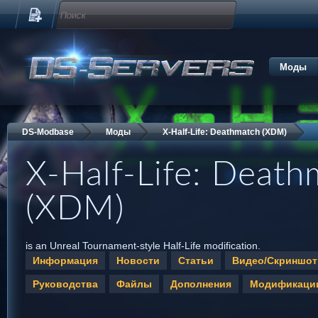
Моды
DS-Modbase
Моды
X-Half-Life: Deathmatch (XDM)
X-Half-Life: Death
(XDM)
is an Unreal Tournament-style Half-Life modification.
Информация
Новости
Статьи
Видео/Скриншо
Руководства
Файлы
Дополнения
Модификаци