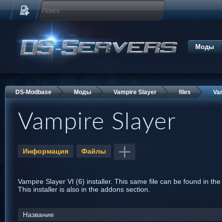
Моды
DS-Modbase
Моды
Vampire Slayer
files
Vam
Vampire Slayer
Информация
Файлы
Vampire Slayer VI (6) installer. This same file can be found in the
This installer is also in the addons section.
Название