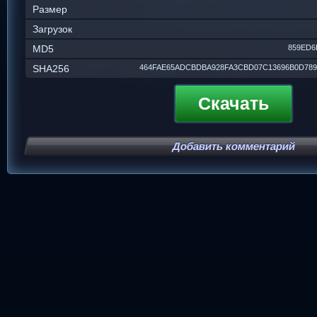
Размер
Загрузок
MD5
859ED6
SHA256
464FAE65ADCBDBA928FA3CBD07C13696B0D789
Скачать
Добавить комментарий