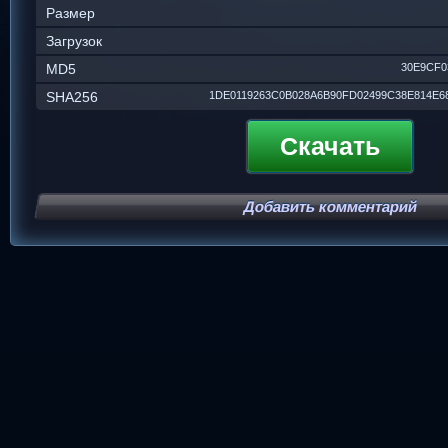
Размер
Загрузок
MD5
30E9CF0
SHA256
1DE0119263C0B028A6B90FD02499C38E814E6
Скачать
Добавить комментарий