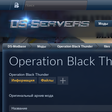
Моды
DS-Modbase
Моды
Operation Black Thunder
files
Operation Black Thunder
Operation Black T
Operation Black Thunder
Информация
Файлы
Оригинальный архив мода
Название