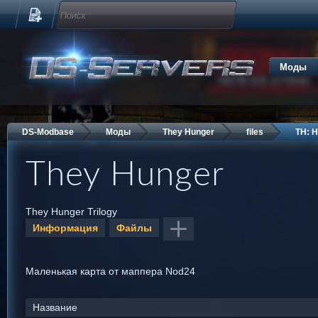
Моды
DS-Modbase
Моды
They Hunger
files
TH: H
They Hunger
They Hunger Trilogy
Информация
Файлы
Маленькая карта от маппера Nod24
Название