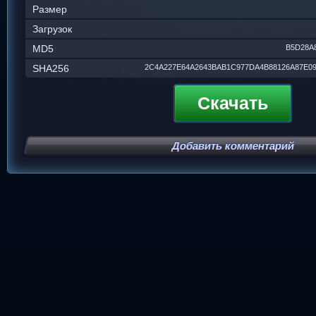
Размер
Загрузок
MD5
B5D28A
SHA256
2C4A227E64A2643BAB1C977DA4B88126A87E09
Скачать
Добавить комментарий